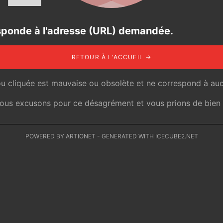
responde à l'adresse (URL) demandée.
RETOUR À L'ACCUEIL →
ou cliquée est mauvaise ou obsolète et ne correspond à auc
 nous excusons pour ce désagrément et vous prions de bien v
POWERED BY ARTIONET
-
GENERATED WITH ICECUBE2.NET