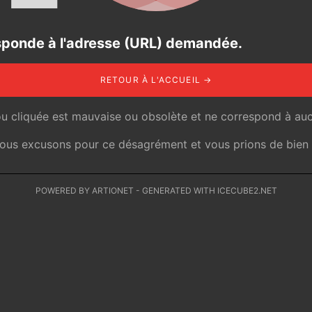
responde à l'adresse (URL) demandée.
RETOUR À L'ACCUEIL →
ou cliquée est mauvaise ou obsolète et ne correspond à auc
 nous excusons pour ce désagrément et vous prions de bien v
POWERED BY ARTIONET
-
GENERATED WITH ICECUBE2.NET